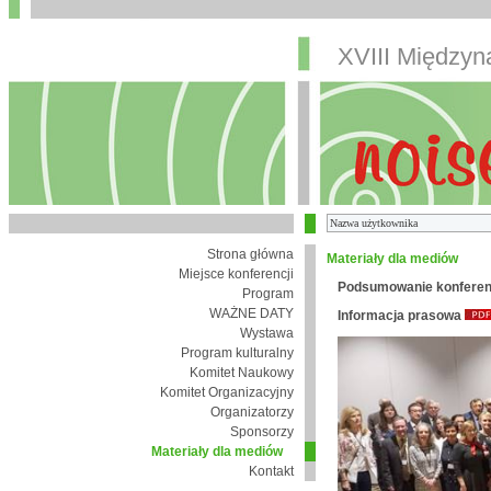
XVIII Między
Strona główna
Materiały dla mediów
Miejsce konferencji
Podsumowanie konferen
Program
WAŻNE DATY
Informacja prasowa
Wystawa
Program kulturalny
Komitet Naukowy
Komitet Organizacyjny
Organizatorzy
Sponsorzy
Materiały dla mediów
Kontakt