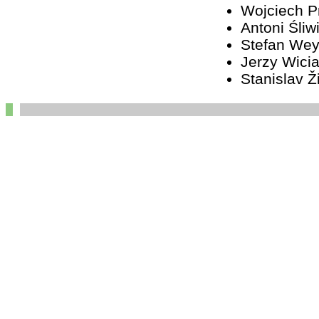
Wojciech 
Antoni Śliw
Stefan We
Jerzy Wici
Stanislav Ž