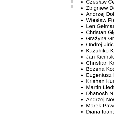
Czesław C
Zbigniew D
Andrzej Do
Wiesław Fi
Len Gelma
Christan G
Grażyna G
Ondrej Jiri
Kazuhiko 
Jan Kicińsk
Christian K
Bożena Ko
Eugeniusz
Krishan Ku
Martin Lied
Dhanesh N
Andrzej No
Marek Paw
Diana Ioan