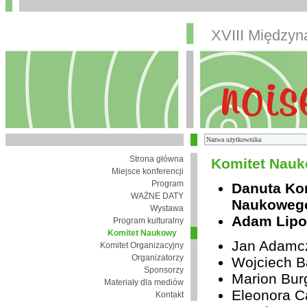
XVIII Między
Strona główna
Komitet Nauk
Miejsce konferencji
Program
Danuta Ko
WAŻNE DATY
Naukoweg
Wystawa
Adam Lipo
Program kulturalny
Komitet Naukowy
Jan Adamc
Komitet Organizacyjny
Organizatorzy
Wojciech B
Sponsorzy
Marion Bur
Materiały dla mediów
Eleonora Ca
Kontakt