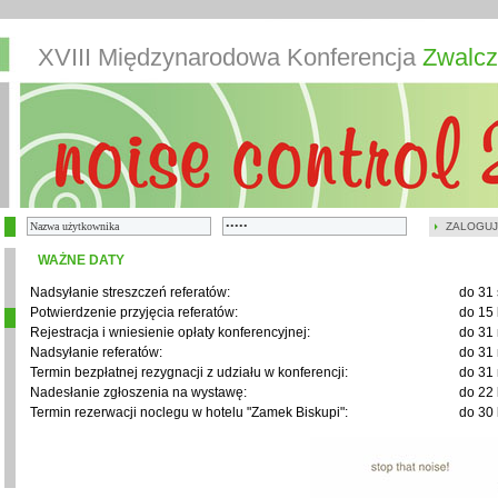
XVIII Międzynarodowa Konferencja
Zwalcz
ZALOGUJ
WAŻNE DATY
Nadsyłanie streszczeń referatów:
do 31 
Potwierdzenie przyjęcia referatów:
do 15 
Rejestracja i wniesienie opłaty konferencyjnej:
do 31 
Nadsyłanie referatów:
do 31 
Termin bezpłatnej rezygnacji z udziału w konferencji:
do 31 
Nadesłanie zgłoszenia na wystawę:
do 22 
Termin rezerwacji noclegu w hotelu "Zamek Biskupi":
do 30 