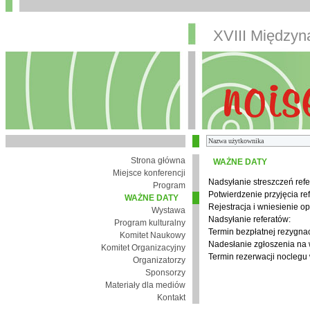
XVIII Między
Strona główna
WAŻNE DATY
Miejsce konferencji
Nadsyłanie streszczeń refe
Program
Potwierdzenie przyjęcia re
WAŻNE DATY
Rejestracja i wniesienie op
Wystawa
Nadsyłanie referatów:
Program kulturalny
Termin bezpłatnej rezygnacj
Komitet Naukowy
Nadesłanie zgłoszenia na
Komitet Organizacyjny
Termin rezerwacji noclegu 
Organizatorzy
Sponsorzy
Materiały dla mediów
Kontakt