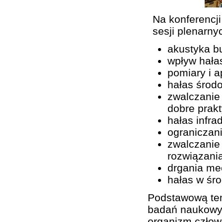
Na konferencj
sesji plenarny
akustyka b
wpływ hała
pomiary i a
hałas środ
zwalczanie
dobre prak
hałas infra
ograniczan
zwalczanie
rozwiązani
drgania me
hałas w śro
Podstawową tem
badań naukowyc
organizm człow