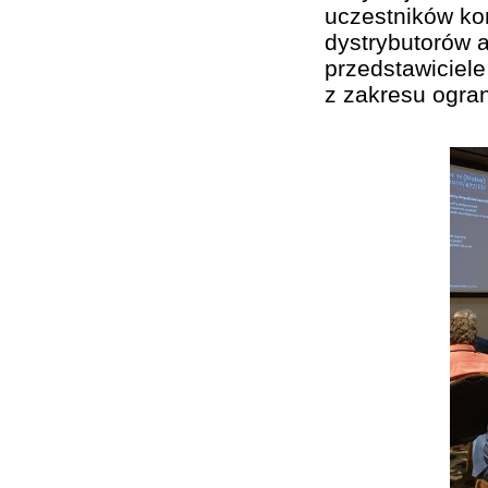
uczestników kon
dystrybutorów a
przedstawiciel
z zakresu ogran