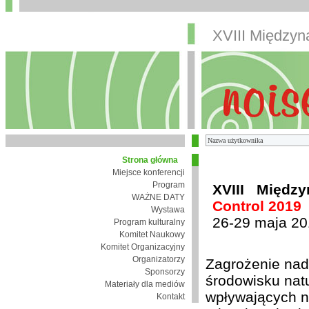
XVIII Między
Strona główna
Miejsce konferencji
Program
XVIII Międz
WAŻNE DATY
Control 2019
Wystawa
26-29 maja 20
Program kulturalny
Komitet Naukowy
Komitet Organizacyjny
Organizatorzy
Zagrożenie nad
Sponsorzy
środowisku nat
Materiały dla mediów
wpływających n
Kontakt