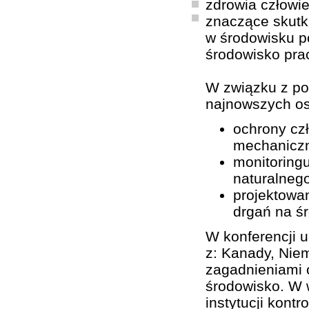
zdrowia człowie
znaczące skutk
w środowisku p
środowisko pra
W związku z po
najnowszych os
ochrony cz
mechanicz
monitoring
naturalnego
projektowan
drgań na ś
W konferencji u
z: Kanady, Niem
zagadnieniami o
środowisko. W w
instytucji kont