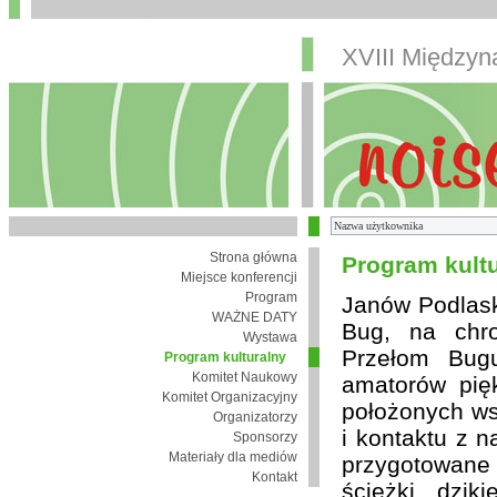
XVIII Między
Strona główna
Program kult
Miejsce konferencji
Program
Janów Podlaski
WAŻNE DATY
Bug, na chro
Wystawa
Przełom Bugu
Program kulturalny
Komitet Naukowy
amatorów pię
Komitet Organizacyjny
położonych wsi
Organizatorzy
i kontaktu z 
Sponsorzy
Materiały dla mediów
przygotowane
Kontakt
ścieżki, dzik