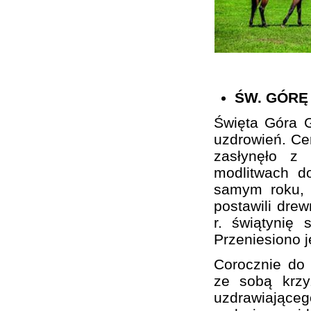
ŚW. GÓRĘ
Święta Góra G
uzdrowień. Cer
zasłynęło z
modlitwach d
samym roku, 
postawili drew
r. świątynię 
Przeniesiono 
Corocznie do 
ze sobą krzy
uzdrawiającego