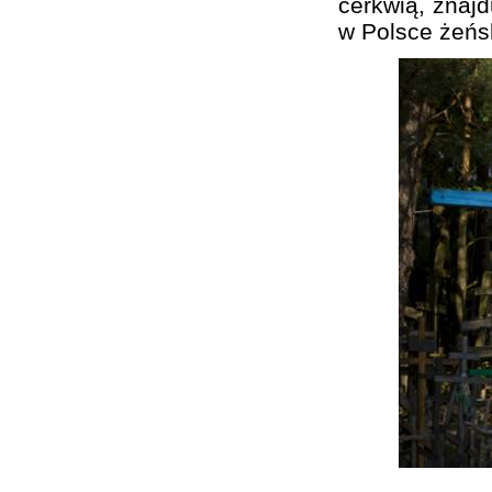
cerkwią, znajd
w Polsce żeńs