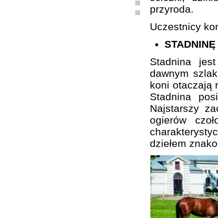
przyroda.
Uczestnicy kon
STADNINĘ
Stadnina je
dawnym szlaku
koni otaczają 
Stadnina pos
Najstarszy z
ogierów czo
charakterystyc
dziełem znako