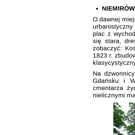
NIEMIRÓW
O dawnej miej
urbanistyczn
plac z wychod
się stara, d
zobaczyć: Koś
1823 r. zbudo
klasycystyczn
Na dzwonnicy
Gdańsku i Wa
cmentarza ży
nielicznymi m