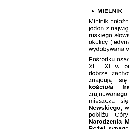
MIELNIK
Mielnik położ
jeden z najwi
ruskiego słowa
okolicy (jedy
wydobywana w 
Pośrodku osa
XI – XII w. 
dobrze zacho
znajdują si
kościoła f
zrujnowaneg
mieszczą si
Newskiego
, 
pobliżu Gó
Narodzenia M
Bożej
, synago