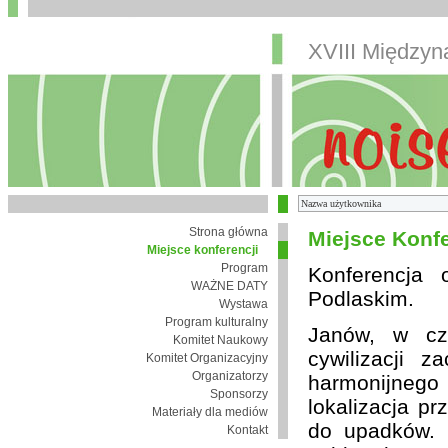
XVIII Między
Strona główna
Miejsce Konfe
Miejsce konferencji
Program
Konferencja
WAŻNE DATY
Podlaskim.
Wystawa
Program kulturalny
Janów, w cza
Komitet Naukowy
cywilizacji 
Komitet Organizacyjny
Organizatorzy
harmonijnego 
Sponsorzy
lokalizacja pr
Materiały dla mediów
do upadków. 
Kontakt