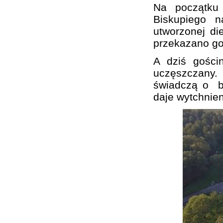
Na początku 
Biskupiego n
utworzonej di
przekazano go
A dziś gości
uczęszczany.
świadczą o bur
daje wytchnien