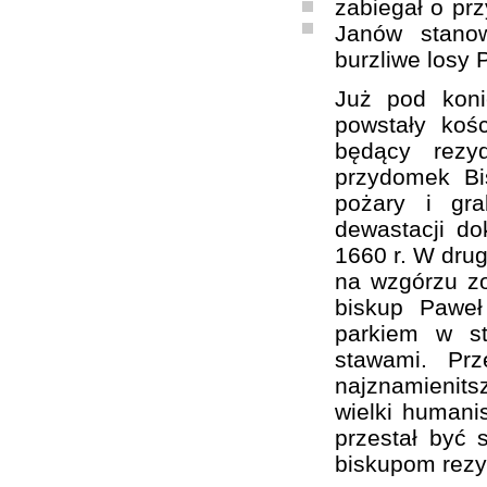
zabiegał o prz
Janów stanow
burzliwe losy 
Już pod kon
powstały koś
będący rezy
przydomek Bi
pożary i gra
dewastacji d
1660 r. W drug
na wzgórzu zo
biskup Paweł
parkiem w st
stawami. Pr
najznamienit
wielki humanis
przestał być 
biskupom rezy