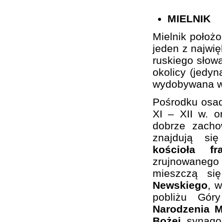
MIELNIK
Mielnik położ
jeden z najwi
ruskiego słowa
okolicy (jedy
wydobywana w 
Pośrodku osa
XI – XII w. 
dobrze zacho
znajdują si
kościoła f
zrujnowaneg
mieszczą si
Newskiego
, 
pobliżu Gó
Narodzenia M
Bożej
, synago