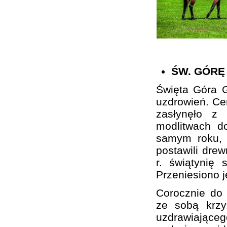
ŚW. GÓRĘ
Święta Góra G
uzdrowień. Cer
zasłynęło z
modlitwach d
samym roku, 
postawili drew
r. świątynię 
Przeniesiono 
Corocznie do 
ze sobą krzy
uzdrawiającego