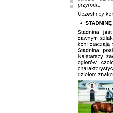
przyroda.
Uczestnicy kon
STADNINĘ
Stadnina je
dawnym szlaku
koni otaczają 
Stadnina pos
Najstarszy z
ogierów czo
charakterystyc
dziełem znako