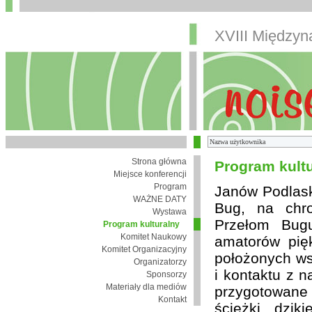
XVIII Między
Strona główna
Program kult
Miejsce konferencji
Program
Janów Podlaski
WAŻNE DATY
Bug, na chro
Wystawa
Przełom Bugu
Program kulturalny
Komitet Naukowy
amatorów pię
Komitet Organizacyjny
położonych wsi
Organizatorzy
i kontaktu z 
Sponsorzy
Materiały dla mediów
przygotowane
Kontakt
ścieżki, dzik