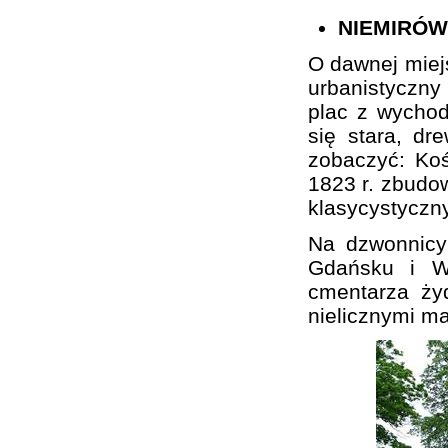
NIEMIRÓW
O dawnej miej
urbanistyczn
plac z wychod
się stara, d
zobaczyć: Koś
1823 r. zbudo
klasycystyczn
Na dzwonnicy
Gdańsku i Wa
cmentarza ży
nielicznymi m