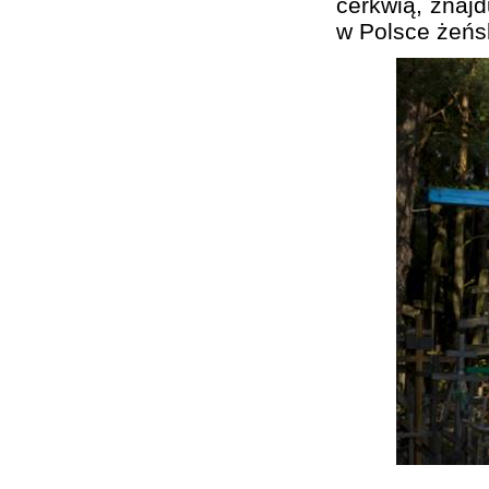
cerkwią, znajd
w Polsce żeńs