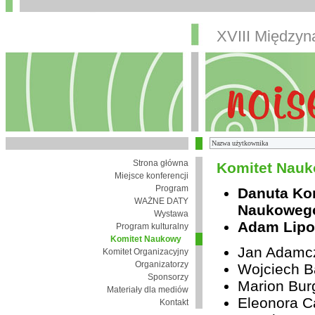
XVIII Między
Strona główna
Komitet Nauk
Miejsce konferencji
Program
Danuta Ko
WAŻNE DATY
Naukoweg
Wystawa
Adam Lipo
Program kulturalny
Komitet Naukowy
Jan Adamc
Komitet Organizacyjny
Organizatorzy
Wojciech B
Sponsorzy
Marion Bur
Materiały dla mediów
Eleonora Ca
Kontakt