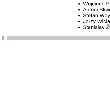
Wojciech 
Antoni Śliw
Stefan We
Jerzy Wici
Stanislav Ž