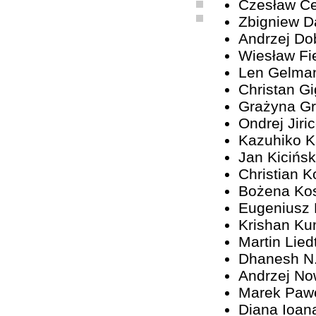
Czesław C
Zbigniew D
Andrzej Do
Wiesław Fi
Len Gelma
Christan G
Grażyna G
Ondrej Jiri
Kazuhiko 
Jan Kicińsk
Christian K
Bożena Ko
Eugeniusz
Krishan Ku
Martin Lied
Dhanesh N
Andrzej No
Marek Paw
Diana Ioan