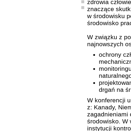
zdrowia człowie
znaczące skutk
w środowisku p
środowisko pra
W związku z po
najnowszych os
ochrony cz
mechanicz
monitoring
naturalnego
projektowan
drgań na ś
W konferencji u
z: Kanady, Niem
zagadnieniami o
środowisko. W w
instytucji kont