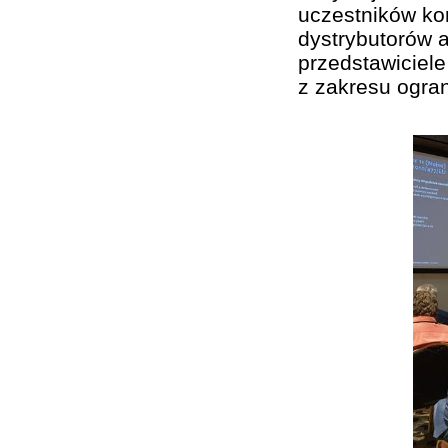
uczestników kon
dystrybutorów a
przedstawiciel
z zakresu ogran