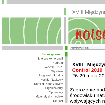
XVIII Między
Strona główna
Miejsce konferencji
Program
XVIII Międz
WAŻNE DATY
Control 2019
Wystawa
26-29 maja 20
Program kulturalny
Komitet Naukowy
Komitet Organizacyjny
Organizatorzy
Zagrożenie nad
Sponsorzy
środowisku nat
Materiały dla mediów
wpływających n
Kontakt