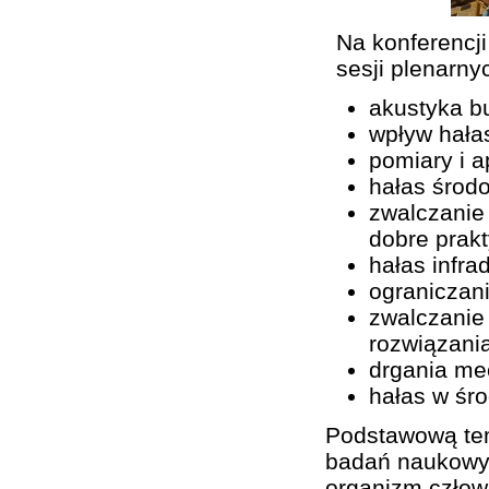
Na konferencj
sesji plenarny
akustyka b
wpływ hała
pomiary i a
hałas środ
zwalczanie
dobre prak
hałas infra
ograniczan
zwalczanie
rozwiązani
drgania me
hałas w śro
Podstawową tem
badań naukowyc
organizm człow