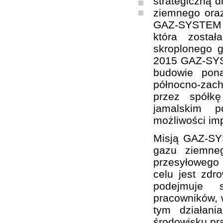
strategiczną d
ziemnego oraz
GAZ-SYSTEM S
która zosta
skroplonego 
2015 GAZ-SYST
budowie pon
północno-zach
przez spółk
jamalskim p
możliwości im
Misją GAZ-SY
gazu ziemne
przesyłowego
celu jest zd
podejmuje sz
pracowników, w
tym działani
środowisku pr