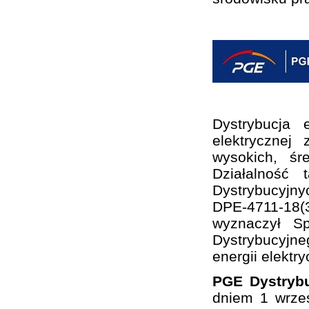
Dystrybucja 
elektrycznej
wysokich, śr
Działalność
Dystrybucyjny
DPE-4711-18(3
wyznaczył S
Dystrybucyjne
energii elektry
PGE Dystrybu
dniem 1 wrze