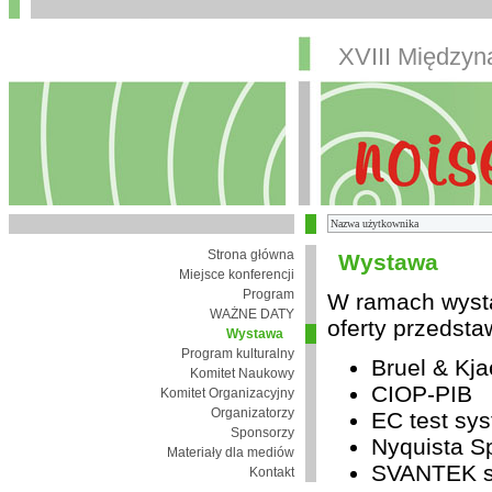
XVIII Między
Strona główna
Wystawa
Miejsce konferencji
Program
W ramach wysta
WAŻNE DATY
oferty przedsta
Wystawa
Program kulturalny
Bruel & Kja
Komitet Naukowy
CIOP-PIB
Komitet Organizacyjny
Organizatorzy
EC test sys
Sponsorzy
Nyquista Sp
Materiały dla mediów
SVANTEK sp
Kontakt