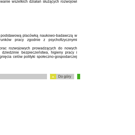
wanie wszelkich działań służących rozwojowi
 podstawową placówką naukowo-badawczą w
runków pracy zgodnie z psychofizycznymi
i prac rozwojowych prowadzących do nowych
 dziedzinie bezpieczeństwa, higieny pracy i
nięcia celów polityki społeczno-gospodarczej
Do góry