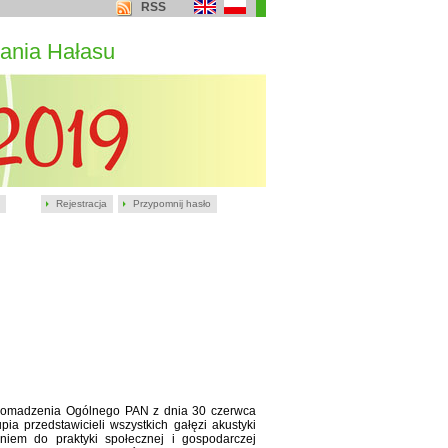
RSS
ania Hałasu
Rejestracja
Przypomnij hasło
romadzenia Ogólnego PAN z dnia 30 czerwca
a przedstawicieli wszystkich gałęzi akustyki
niem do praktyki społecznej i gospodarczej