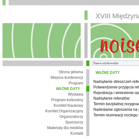
XVIII Między
Strona główna
WAŻNE DATY
Miejsce konferencji
Nadsyłanie streszczeń refe
Program
Potwierdzenie przyjęcia re
WAŻNE DATY
Rejestracja i wniesienie op
Wystawa
Nadsyłanie referatów:
Program kulturalny
Termin bezpłatnej rezygnacj
Komitet Naukowy
Nadesłanie zgłoszenia na
Komitet Organizacyjny
Termin rezerwacji noclegu 
Organizatorzy
Sponsorzy
Materiały dla mediów
Kontakt