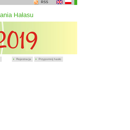
RSS
ania Hałasu
Rejestracja
Przypomnij hasło