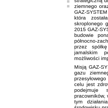
strategiczną d
ziemnego oraz
GAZ-SYSTEM S
która zosta
skroplonego 
2015 GAZ-SYST
budowie pon
północno-zach
przez spółk
jamalskim p
możliwości im
Misją GAZ-SY
gazu ziemne
przesyłowego
celu jest zd
podejmuje sz
pracowników, w
tym działani
środowisku pr