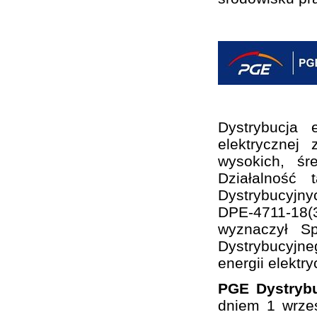
Dystrybucja 
elektrycznej
wysokich, śr
Działalność
Dystrybucyjny
DPE-4711-18(3
wyznaczył S
Dystrybucyjne
energii elektry
PGE Dystrybu
dniem 1 wrze