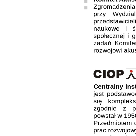
Zgromadzenia
przy Wydzia
przedstawiciel
naukowe i ś
społecznej i 
zadań Komite
rozwojowi akus
Centralny In
jest podstaw
się komplek
zgodnie z ps
powstał w 1950
Przedmiotem d
prac rozwojow