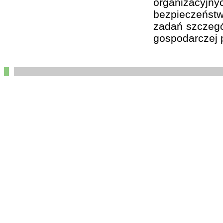
organizacyj
bezpieczeństw
zadań szczegól
gospodarczej p