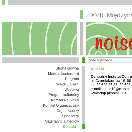
XVIII Między
Strona główna
Kontakt
Miejsce konferencji
Centralny Instytut Ochr
Program
ul. Czerniakowska 16, 0
WAŻNE DATY
tel. 22 623 36 86, 22 623
e-mail: noise19@ciop.pl
Wystawa
www.ciop.pl/noise_19
Program kulturalny
Komitet Naukowy
Komitet Organizacyjny
Organizatorzy
Sponsorzy
Materiały dla mediów
Kontakt