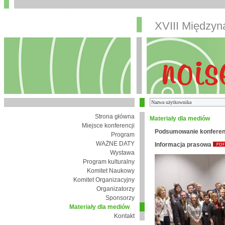
XVIII Między
Strona główna
Materiały dla mediów
Miejsce konferencji
Podsumowanie konferen
Program
WAŻNE DATY
Informacja prasowa
Wystawa
Program kulturalny
Komitet Naukowy
Komitet Organizacyjny
Organizatorzy
Sponsorzy
Materiały dla mediów
Kontakt