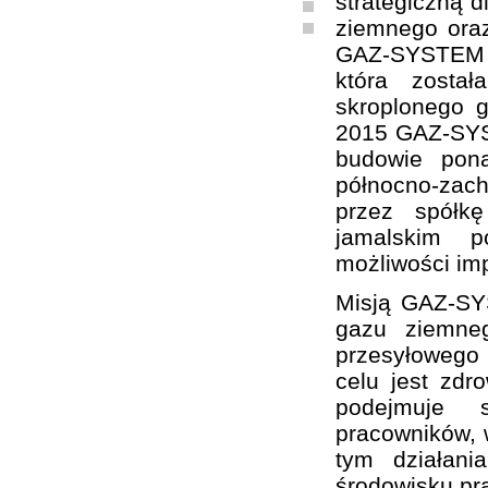
strategiczną d
ziemnego oraz
GAZ-SYSTEM S
która zosta
skroplonego 
2015 GAZ-SYST
budowie pon
północno-zach
przez spółk
jamalskim p
możliwości im
Misją GAZ-SY
gazu ziemne
przesyłowego
celu jest zd
podejmuje sz
pracowników, w
tym działani
środowisku pr