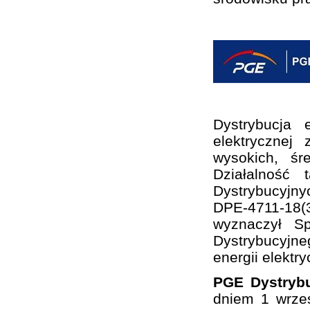
Dystrybucja 
elektrycznej
wysokich, śr
Działalność
Dystrybucyjny
DPE-4711-18(3
wyznaczył S
Dystrybucyjne
energii elektry
PGE Dystrybu
dniem 1 wrze