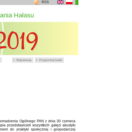
RSS
ania Hałasu
Rejestracja
Przypomnij hasło
romadzenia Ogólnego PAN z dnia 30 czerwca
a przedstawicieli wszystkich gałęzi akustyki
niem do praktyki społecznej i gospodarczej