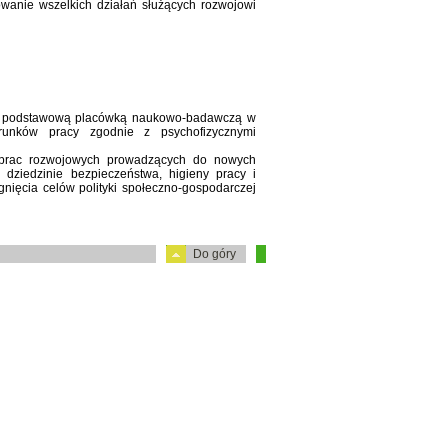
wanie wszelkich działań służących rozwojowi
 podstawową placówką naukowo-badawczą w
runków pracy zgodnie z psychofizycznymi
i prac rozwojowych prowadzących do nowych
 dziedzinie bezpieczeństwa, higieny pracy i
nięcia celów polityki społeczno-gospodarczej
Do góry