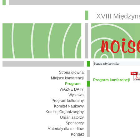
XVIII Między
Strona główna
Miejsce konferencji
Program konferencji
Program
WAŻNE DATY
Wystawa
Program kulturalny
Komitet Naukowy
Komitet Organizacyjny
Organizatorzy
Sponsorzy
Materiały dla mediów
Kontakt