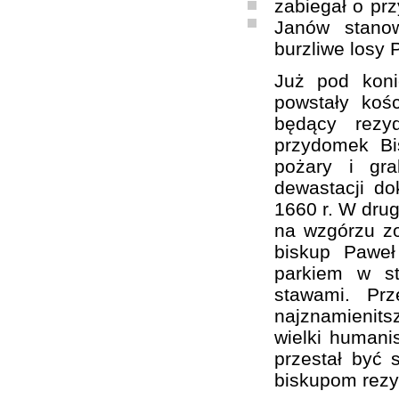
zabiegał o prz
Janów stanow
burzliwe losy 
Już pod kon
powstały koś
będący rezy
przydomek Bi
pożary i gra
dewastacji d
1660 r. W drug
na wzgórzu zo
biskup Paweł
parkiem w st
stawami. Pr
najznamienit
wielki humanis
przestał być 
biskupom rezy