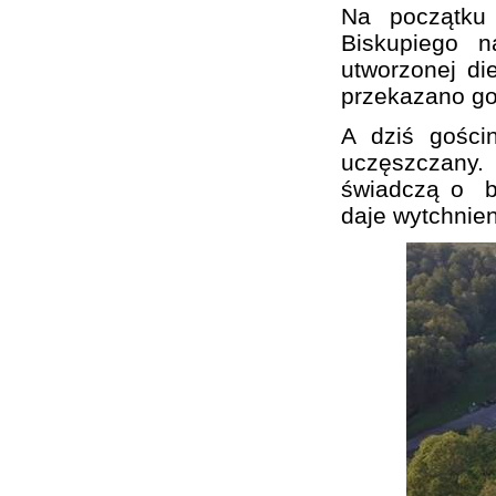
Na początku 
Biskupiego n
utworzonej di
przekazano go
A dziś gości
uczęszczany.
świadczą o bur
daje wytchnien