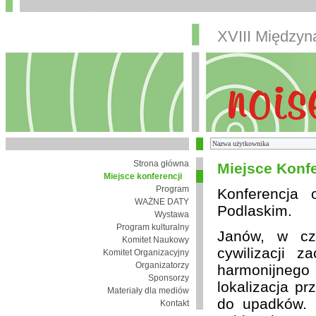
XVIII Między
Strona główna
Miejsce Konfe
Miejsce konferencji
Program
Konferencja
WAŻNE DATY
Podlaskim.
Wystawa
Program kulturalny
Janów, w cza
Komitet Naukowy
cywilizacji 
Komitet Organizacyjny
Organizatorzy
harmonijnego 
Sponsorzy
lokalizacja pr
Materiały dla mediów
do upadków. 
Kontakt