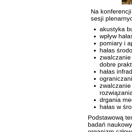
Na konferencj
sesji plenarny
akustyka b
wpływ hała
pomiary i a
hałas środ
zwalczanie
dobre prak
hałas infra
ograniczan
zwalczanie
rozwiązani
drgania me
hałas w śro
Podstawową tem
badań naukowyc
organizm człow