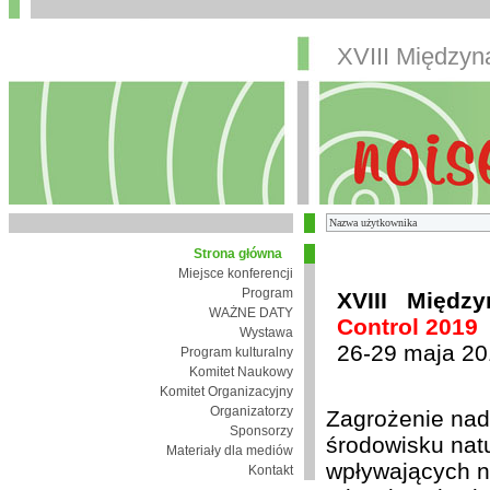
XVIII Między
Strona główna
Miejsce konferencji
Program
XVIII Międz
WAŻNE DATY
Control 2019
Wystawa
26-29 maja 20
Program kulturalny
Komitet Naukowy
Komitet Organizacyjny
Organizatorzy
Zagrożenie nad
Sponsorzy
środowisku nat
Materiały dla mediów
wpływających n
Kontakt