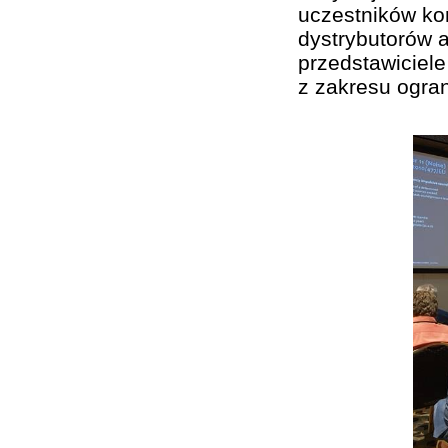
uczestników kon
dystrybutorów a
przedstawiciel
z zakresu ogran