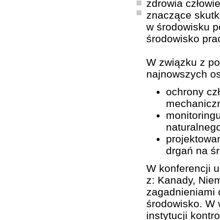
zdrowia człowie
znaczące skutk
w środowisku p
środowisko pra
W związku z po
najnowszych os
ochrony cz
mechanicz
monitoring
naturalnego
projektowan
drgań na ś
W konferencji u
z: Kanady, Niem
zagadnieniami o
środowisko. W w
instytucji kont