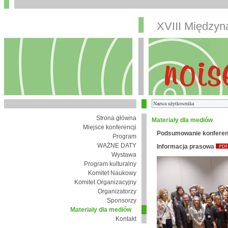
XVIII Między
Strona główna
Materiały dla mediów
Miejsce konferencji
Podsumowanie konferen
Program
WAŻNE DATY
Informacja prasowa
Wystawa
Program kulturalny
Komitet Naukowy
Komitet Organizacyjny
Organizatorzy
Sponsorzy
Materiały dla mediów
Kontakt