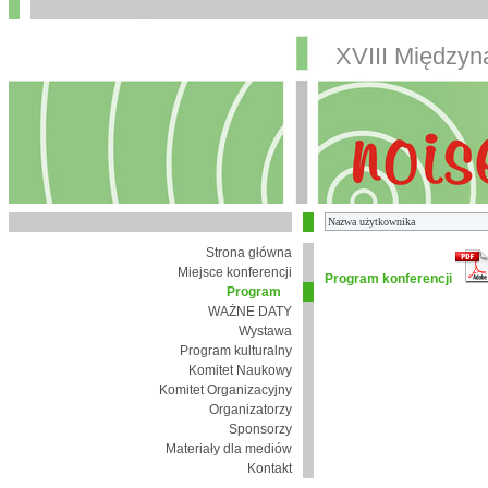
XVIII Między
Strona główna
Miejsce konferencji
Program konferencji
Program
WAŻNE DATY
Wystawa
Program kulturalny
Komitet Naukowy
Komitet Organizacyjny
Organizatorzy
Sponsorzy
Materiały dla mediów
Kontakt