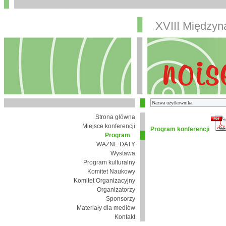
XVIII Między
Strona główna
Miejsce konferencji
Program konferencji
Program
WAŻNE DATY
Wystawa
Program kulturalny
Komitet Naukowy
Komitet Organizacyjny
Organizatorzy
Sponsorzy
Materiały dla mediów
Kontakt