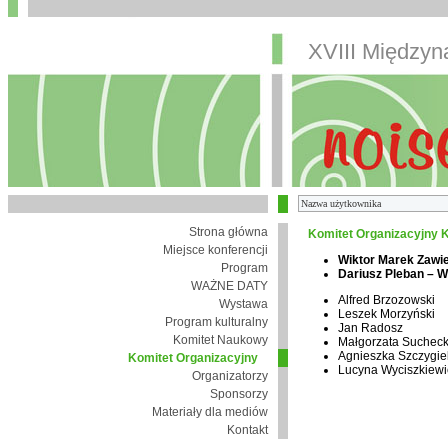
XVIII Między
Strona główna
Komitet Organizacyjny K
Miejsce konferencji
Wiktor Marek Zawi
Program
Dariusz Pleban – 
WAŻNE DATY
Alfred Brzozowski
Wystawa
Leszek Morzyński
Program kulturalny
Jan Radosz
Komitet Naukowy
Małgorzata Suchec
Agnieszka Szczygie
Komitet Organizacyjny
Lucyna Wyciszkiewi
Organizatorzy
Sponsorzy
Materiały dla mediów
Kontakt