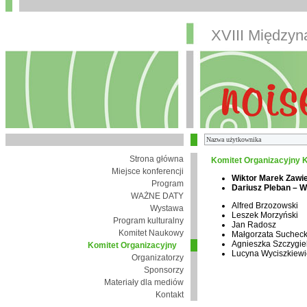
XVIII Między
Strona główna
Komitet Organizacyjny K
Miejsce konferencji
Wiktor Marek Zawi
Program
Dariusz Pleban – 
WAŻNE DATY
Alfred Brzozowski
Wystawa
Leszek Morzyński
Program kulturalny
Jan Radosz
Komitet Naukowy
Małgorzata Suchec
Agnieszka Szczygie
Komitet Organizacyjny
Lucyna Wyciszkiewi
Organizatorzy
Sponsorzy
Materiały dla mediów
Kontakt