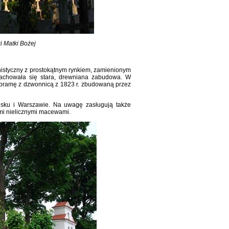
i Matki Bożej
istyczny z prostokątnym rynkiem, zamienionym
zachowała się stara, drewniana zabudowa. W
, bramę z dzwonnicą z 1823 r. zbudowaną przez
sku i Warszawie. Na uwagę zasługują także
ymi nielicznymi macewami.