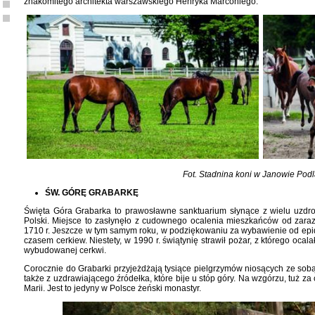
znakomitego architekta warszawskiego Henryka Marconiego.
Fot. Stadnina koni w Janowie Pod
ŚW. GÓRĘ GRABARKĘ
Święta Góra Grabarka to prawosławne sanktuarium słynące z wielu uzdro
Polski. Miejsce to zasłynęło z cudownego ocalenia mieszkańców od zara
1710 r. Jeszcze w tym samym roku, w podziękowaniu za wybawienie od epide
czasem cerkiew. Niestety, w 1990 r. świątynię strawił pożar, z którego ocal
wybudowanej cerkwi.
Corocznie do Grabarki przyjeżdżają tysiące pielgrzymów niosących ze sob
także z uzdrawiającego źródełka, które bije u stóp góry. Na wzgórzu, tuż za c
Marii. Jest to jedyny w Polsce żeński monastyr.