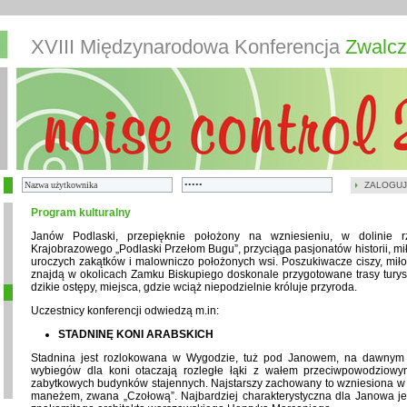
XVIII Międzynarodowa Konferencja
Zwalcz
ZALOGUJ
Program kulturalny
Janów Podlaski, przepięknie położony na wzniesieniu, w dolinie 
Krajobrazowego „Podlaski Przełom Bugu”, przyciąga pasjonatów historii, m
uroczych zakątków i malowniczo położonych wsi. Poszukiwacze ciszy, miłoś
znajdą w okolicach Zamku Biskupiego doskonale przygotowane trasy turysty
dzikie ostępy, miejsca, gdzie wciąż niepodzielnie króluje przyroda.
Uczestnicy konferencji odwiedzą m.in:
STADNINĘ KONI ARABSKICH
Stadnina jest rozlokowana w Wygodzie, tuż pod Janowem, na dawnym s
wybiegów dla koni otaczają rozległe łąki z wałem przeciwpowodziowym
zabytkowych budynków stajennych. Najstarszy zachowany to wzniesiona w 
maneżem, zwana „Czołową”. Najbardziej charakterystyczna dla Janowa jest