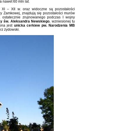
 nawet 60 mln lat.
XI – XII w. oraz widoczne są pozostałości
y Zamkowej, znajdują się pozostałości murów
, ostatecznie zrujnowanego podczas I wojny
cy św. Aleksandra Newskiego
, wzniesionej tu
ona jest
unicka cerkiew pw. Narodzenia MB
rz żydowski.