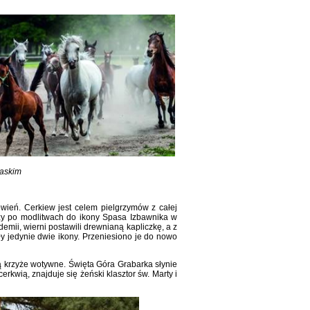
laskim
wień. Cerkiew jest celem pielgrzymów z całej
zy po modlitwach do ikony Spasa Izbawnika w
mii, wierni postawili drewnianą kapliczkę, a z
ały jedynie dwie ikony. Przeniesiono je do nowo
ą krzyże wotywne. Święta Góra Grabarka słynie
erkwią, znajduje się żeński klasztor św. Marty i