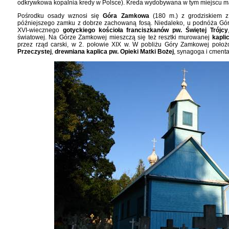
odkrywkowa kopalnia kredy w Polsce). Kreda wydobywana w tym miejscu ma
Pośrodku osady wznosi się
Góra Zamkowa
(180 m.) z grodziskiem z 
późniejszego zamku z dobrze zachowaną fosą. Niedaleko, u podnóża Gór
XVI-wiecznego
gotyckiego kościoła franciszkanów pw. Świętej Trójcy
światowej. Na Górze Zamkowej mieszczą się też resztki murowanej
kapli
przez rząd carski, w 2. połowie XIX w. W pobliżu Góry Zamkowej położ
Przeczystej
,
drewniana kaplica pw. Opieki Matki Bożej
, synagoga i cmenta