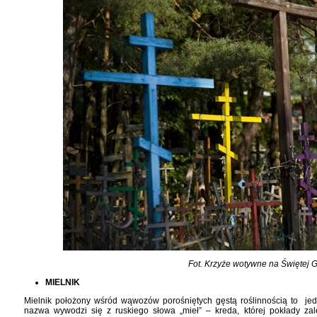
Fot. Krzyże wotywne na Świętej 
MIELNIK
Mielnik położony wśród wąwozów porośniętych gęstą roślinnością to je
nazwa wywodzi się z ruskiego słowa „mieł” – kreda, której pokłady zal