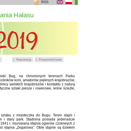
RSS
ania Hałasu
Rejestracja
Przypomnij hasło
rzeki Bug, na chronionych terenach Parku
iłośników koni, amatorów pięknych krajobrazów,
nicy sielskich krajobrazów i kontaktu z naturą
czne szlaki piesze i rowerowe, leśne ścieżki,
zlaku z miasteczka do Bugu. Teren stajni i
 i stary park. Stadnina posiada jedenaście
1841 r. murowana stajnia ogierów czołowych z
 stajnia „Zegarowa”. Obie stajnie są dziełem