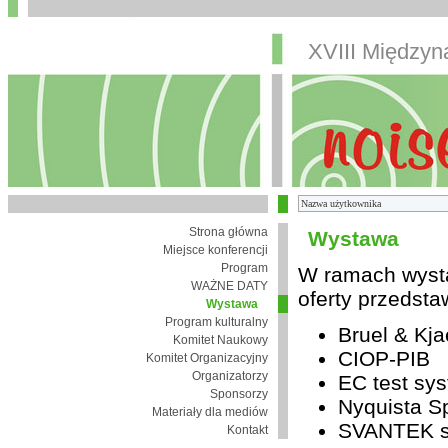
XVIII Między
Strona główna
Wystawa
Miejsce konferencji
Program
W ramach wysta
WAŻNE DATY
oferty przedsta
Wystawa
Program kulturalny
Bruel & Kja
Komitet Naukowy
CIOP-PIB
Komitet Organizacyjny
Organizatorzy
EC test sys
Sponsorzy
Nyquista Sp
Materiały dla mediów
SVANTEK sp
Kontakt