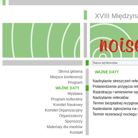
XVIII Między
Strona główna
WAŻNE DATY
Miejsce konferencji
Nadsyłanie streszczeń refe
Program
Potwierdzenie przyjęcia re
WAŻNE DATY
Rejestracja i wniesienie op
Wystawa
Nadsyłanie referatów:
Program kulturalny
Termin bezpłatnej rezygnacj
Komitet Naukowy
Nadesłanie zgłoszenia na
Komitet Organizacyjny
Termin rezerwacji noclegu 
Organizatorzy
Sponsorzy
Materiały dla mediów
Kontakt