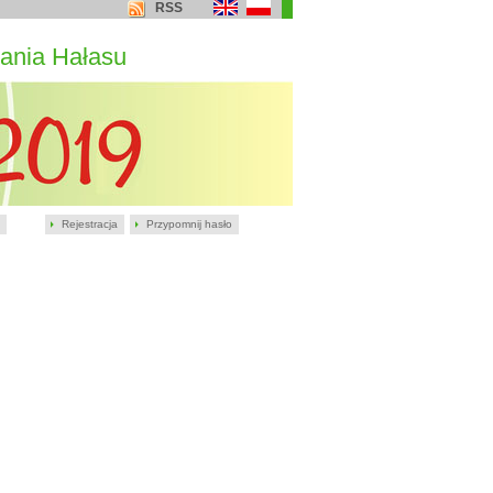
RSS
ania Hałasu
Rejestracja
Przypomnij hasło