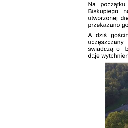
Na początku 
Biskupiego n
utworzonej di
przekazano go
A dziś gości
uczęszczany.
świadczą o bur
daje wytchnien