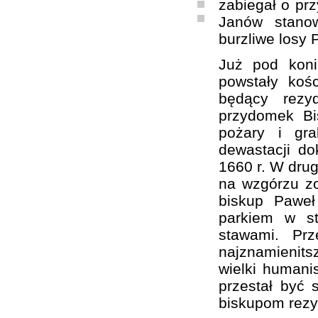
zabiegał o prz
Janów stanow
burzliwe losy 
Już pod kon
powstały koś
będący rezy
przydomek Bi
pożary i gra
dewastacji d
1660 r. W drug
na wzgórzu zo
biskup Paweł
parkiem w st
stawami. Pr
najznamienit
wielki humanis
przestał być 
biskupom rezy