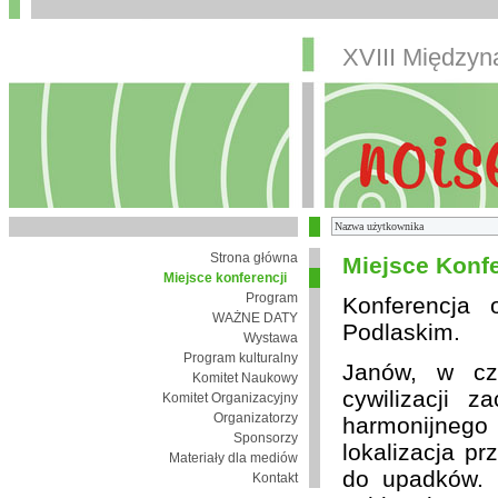
XVIII Między
Strona główna
Miejsce Konfe
Miejsce konferencji
Program
Konferencja
WAŻNE DATY
Podlaskim.
Wystawa
Program kulturalny
Janów, w cza
Komitet Naukowy
cywilizacji 
Komitet Organizacyjny
Organizatorzy
harmonijnego 
Sponsorzy
lokalizacja pr
Materiały dla mediów
do upadków. 
Kontakt