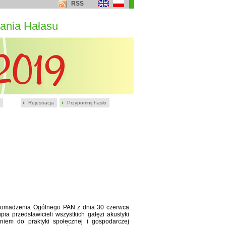
RSS
ania Hałasu
Rejestracja
Przypomnij hasło
romadzenia Ogólnego PAN z dnia 30 czerwca
a przedstawicieli wszystkich gałęzi akustyki
niem do praktyki społecznej i gospodarczej