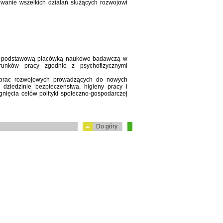
wanie wszelkich działań służących rozwojowi
 podstawową placówką naukowo-badawczą w
runków pracy zgodnie z psychofizycznymi
i prac rozwojowych prowadzących do nowych
 dziedzinie bezpieczeństwa, higieny pracy i
nięcia celów polityki społeczno-gospodarczej
Do góry