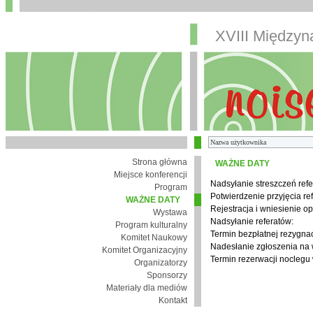
XVIII Między
Strona główna
WAŻNE DATY
Miejsce konferencji
Nadsyłanie streszczeń refe
Program
Potwierdzenie przyjęcia re
WAŻNE DATY
Rejestracja i wniesienie op
Wystawa
Nadsyłanie referatów:
Program kulturalny
Termin bezpłatnej rezygnacj
Komitet Naukowy
Nadesłanie zgłoszenia na
Komitet Organizacyjny
Termin rezerwacji noclegu 
Organizatorzy
Sponsorzy
Materiały dla mediów
Kontakt