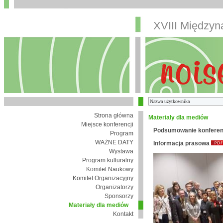
XVIII Między
Strona główna
Materiały dla mediów
Miejsce konferencji
Podsumowanie konferen
Program
WAŻNE DATY
Informacja prasowa
Wystawa
Program kulturalny
Komitet Naukowy
Komitet Organizacyjny
Organizatorzy
Sponsorzy
Materiały dla mediów
Kontakt