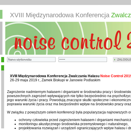
XVIII Międzynarodowa Konferencja
Zwalcz
ZALOGUJ
XVIII Międzynarodowa Konferencja Zwalczania Hałasu
Noise Control 201
26-29 maja 2019 r., Zamek Biskupi w Janowie Podlaskim
Zagrożenie nadmiernym hałasem i drganiami w środowisku pracy i środowisku 
powszechnych zagrożeń wpływających nie tylko bezpośrednio na psychofizycz
jego warunki życia i pracy. Powodują znaczące skutki społeczne i ekonomic
poprawia warunki życia oraz ma bezpośredni wpływ na środowisko pracy ora
W związku z powyższym celem konferencji była popularyzacja najnowszych os
ochrony człowieka przed zagrożeniem hałasem i drganiami mechanic
monitoringu akustycznego środowiska przemysłowego i naturalnego,
projektowania rozwiązań i urządzeń ograniczających wpływ hałasu i d