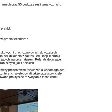
enarnych oraz 55 podczas sesji tematycznych,
 praktyki
związania techniczne
naukowych i prac rozwojowych dotyczących
nej, działania z zakresu edukacji, kierunki
łużących walce z hałasem. Referaty dotyczące
nicznych, jak i polskich.
wystawcy prezentowali rozwiązania wspomagające
onferencji występowali także przedstawiciele
owano praktyczne rozwiązania techniczne i