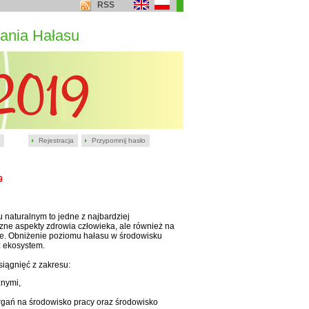
RSS
ania Hałasu
Rejestracja
Przypomnij hasło
9
naturalnym to jedne z najbardziej
ne aspekty zdrowia człowieka, ale również na
zne. Obniżenie poziomu hałasu w środowisku
z ekosystem.
iągnięć z zakresu:
znymi,
rgań na środowisko pracy oraz środowisko