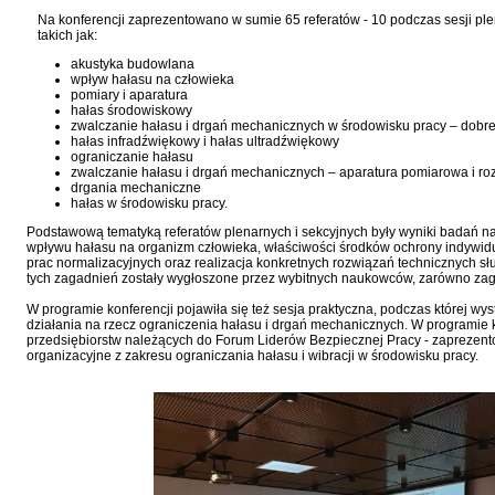
Na konferencji zaprezentowano w sumie 65 referatów - 10 podczas sesji pl
takich jak:
akustyka budowlana
wpływ hałasu na człowieka
pomiary i aparatura
hałas środowiskowy
zwalczanie hałasu i drgań mechanicznych w środowisku pracy – dobre
hałas infradźwiękowy i hałas ultradźwiękowy
ograniczanie hałasu
zwalczanie hałasu i drgań mechanicznych – aparatura pomiarowa i ro
drgania mechaniczne
hałas w środowisku pracy.
Podstawową tematyką referatów plenarnych i sekcyjnych były wyniki badań 
wpływu hałasu na organizm człowieka, właściwości środków ochrony indywidual
prac normalizacyjnych oraz realizacja konkretnych rozwiązań technicznych s
tych zagadnień zostały wygłoszone przez wybitnych naukowców, zarówno zagra
W programie konferencji pojawiła się też sesja praktyczna, podczas której 
działania na rzecz ograniczenia hałasu i drgań mechanicznych. W programie k
przedsiębiorstw należących do Forum Liderów Bezpiecznej Pracy - zaprezent
organizacyjne z zakresu ograniczania hałasu i wibracji w środowisku pracy.