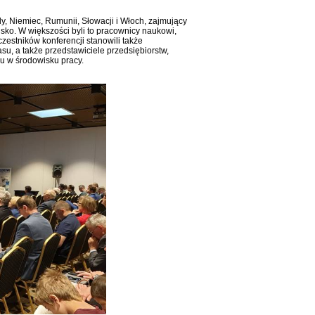
ady, Niemiec, Rumunii, Słowacji i Włoch, zajmujący
sko. W większości byli to pracownicy naukowi,
czestników konferencji stanowili także
su, a także przedstawiciele przedsiębiorstw,
u w środowisku pracy.