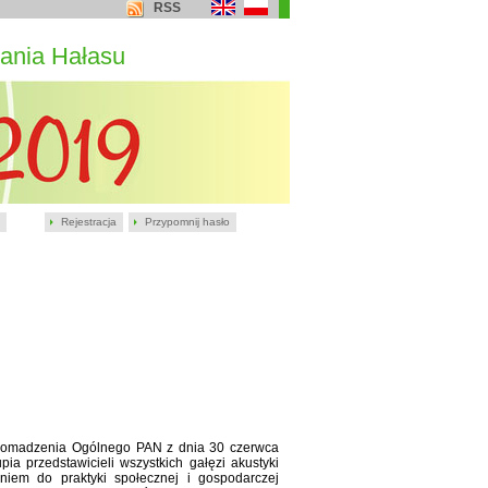
RSS
ania Hałasu
Rejestracja
Przypomnij hasło
romadzenia Ogólnego PAN z dnia 30 czerwca
a przedstawicieli wszystkich gałęzi akustyki
niem do praktyki społecznej i gospodarczej