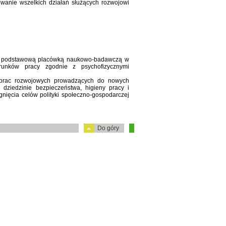
wanie wszelkich działań służących rozwojowi
 podstawową placówką naukowo-badawczą w
runków pracy zgodnie z psychofizycznymi
i prac rozwojowych prowadzących do nowych
 dziedzinie bezpieczeństwa, higieny pracy i
nięcia celów polityki społeczno-gospodarczej
Do góry