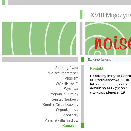
XVIII Między
Strona główna
Kontakt
Miejsce konferencji
Centralny Instytut Ochr
Program
ul. Czerniakowska 16, 0
WAŻNE DATY
tel. 22 623 36 86, 22 623
e-mail: noise19@ciop.pl
Wystawa
www.ciop.pl/noise_19
Program kulturalny
Komitet Naukowy
Komitet Organizacyjny
Organizatorzy
Sponsorzy
Materiały dla mediów
Kontakt