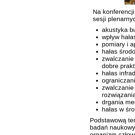
Na konferencj
sesji plenarny
akustyka b
wpływ hała
pomiary i a
hałas środ
zwalczanie
dobre prak
hałas infra
ograniczan
zwalczanie
rozwiązani
drgania me
hałas w śro
Podstawową tem
badań naukowyc
organizm człow