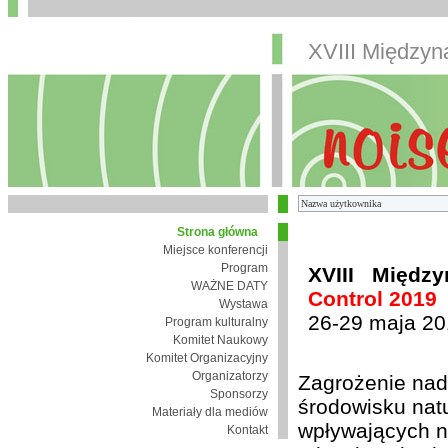
XVIII Między
Strona główna
Miejsce konferencji
Program
XVIII Międz
WAŻNE DATY
Control 2019
Wystawa
26-29 maja 20
Program kulturalny
Komitet Naukowy
Komitet Organizacyjny
Organizatorzy
Zagrożenie nad
Sponsorzy
środowisku nat
Materiały dla mediów
wpływających n
Kontakt