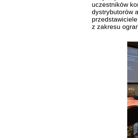
uczestników kon
dystrybutorów a
przedstawiciel
z zakresu ogran