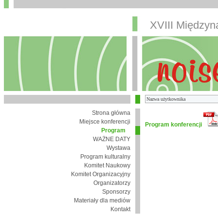
XVIII Między
Strona główna
Miejsce konferencji
Program konferencji
Program
WAŻNE DATY
Wystawa
Program kulturalny
Komitet Naukowy
Komitet Organizacyjny
Organizatorzy
Sponsorzy
Materiały dla mediów
Kontakt