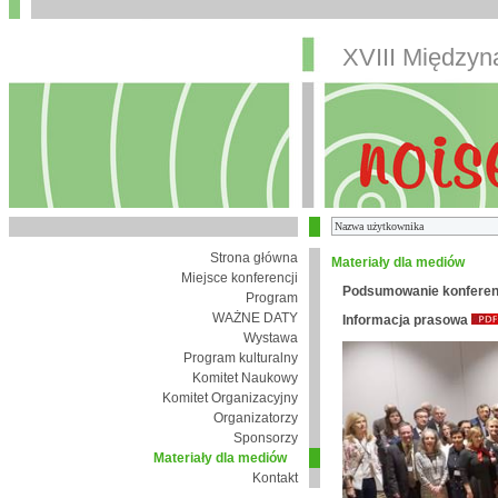
XVIII Między
Strona główna
Materiały dla mediów
Miejsce konferencji
Podsumowanie konferen
Program
WAŻNE DATY
Informacja prasowa
Wystawa
Program kulturalny
Komitet Naukowy
Komitet Organizacyjny
Organizatorzy
Sponsorzy
Materiały dla mediów
Kontakt