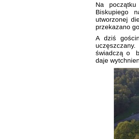
Na początku 
Biskupiego n
utworzonej di
przekazano go
A dziś gości
uczęszczany.
świadczą o bur
daje wytchnien