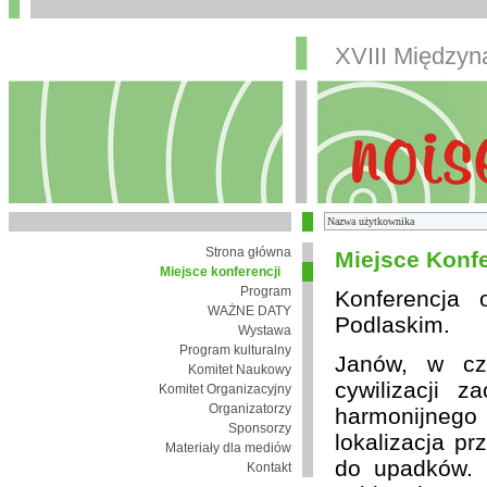
XVIII Między
Strona główna
Miejsce Konfe
Miejsce konferencji
Program
Konferencja
WAŻNE DATY
Podlaskim.
Wystawa
Program kulturalny
Janów, w cza
Komitet Naukowy
cywilizacji 
Komitet Organizacyjny
Organizatorzy
harmonijnego 
Sponsorzy
lokalizacja pr
Materiały dla mediów
do upadków. 
Kontakt