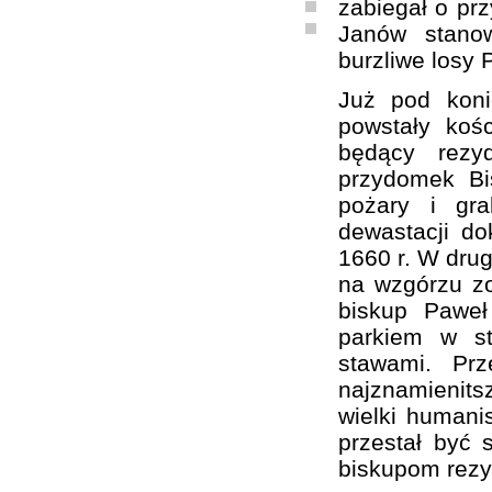
zabiegał o prz
Janów stanow
burzliwe losy 
Już pod kon
powstały koś
będący rezy
przydomek Bi
pożary i gra
dewastacji d
1660 r. W drug
na wzgórzu zo
biskup Paweł
parkiem w st
stawami. Pr
najznamienit
wielki humanis
przestał być 
biskupom rezy