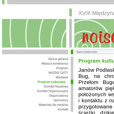
XVIII Między
Strona główna
Program kult
Miejsce konferencji
Program
Janów Podlaski
WAŻNE DATY
Bug, na chro
Wystawa
Przełom Bugu
Program kulturalny
Komitet Naukowy
amatorów pię
Komitet Organizacyjny
położonych wsi
Organizatorzy
i kontaktu z 
Sponsorzy
Materiały dla mediów
przygotowane
Kontakt
ścieżki, dzik