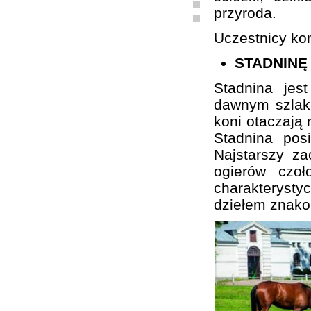
przyroda.
Uczestnicy kon
STADNINĘ
Stadnina je
dawnym szlaku
koni otaczają 
Stadnina pos
Najstarszy z
ogierów czo
charakterystyc
dziełem znako