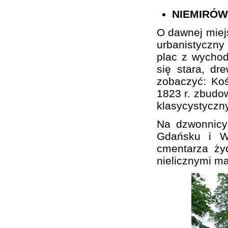
NIEMIRÓW
O dawnej miej
urbanistyczn
plac z wychod
się stara, d
zobaczyć: Koś
1823 r. zbudo
klasycystyczn
Na dzwonnicy
Gdańsku i Wa
cmentarza ży
nielicznymi m