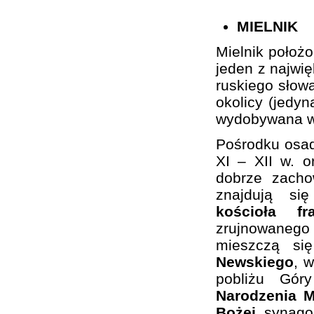
MIELNIK
Mielnik położ
jeden z najwi
ruskiego słowa
okolicy (jedy
wydobywana w 
Pośrodku osa
XI – XII w. 
dobrze zacho
znajdują si
kościoła f
zrujnowaneg
mieszczą si
Newskiego
, 
pobliżu Gó
Narodzenia M
Bożej
, synago