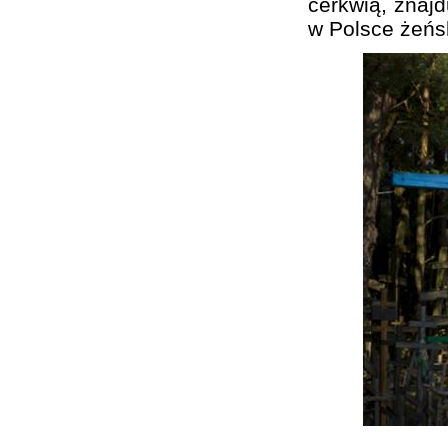
cerkwią, znajd
w Polsce żeńs