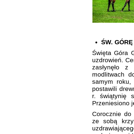
ŚW. GÓRĘ
Święta Góra G
uzdrowień. Cer
zasłynęło z
modlitwach d
samym roku, 
postawili drew
r. świątynię 
Przeniesiono 
Corocznie do 
ze sobą krzy
uzdrawiającego