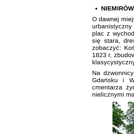
NIEMIRÓW
O dawnej miej
urbanistyczn
plac z wychod
się stara, d
zobaczyć: Koś
1823 r. zbudo
klasycystyczn
Na dzwonnicy
Gdańsku i Wa
cmentarza ży
nielicznymi m