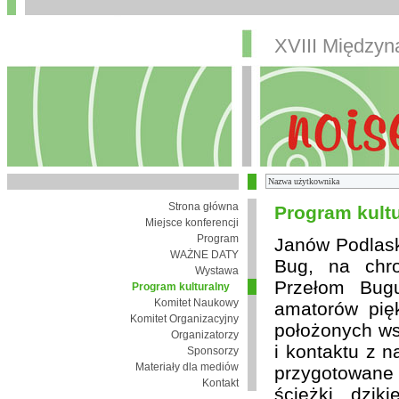
XVIII Między
Strona główna
Program kult
Miejsce konferencji
Program
Janów Podlaski
WAŻNE DATY
Bug, na chro
Wystawa
Przełom Bugu
Program kulturalny
Komitet Naukowy
amatorów pię
Komitet Organizacyjny
położonych wsi
Organizatorzy
i kontaktu z 
Sponsorzy
Materiały dla mediów
przygotowane
Kontakt
ścieżki, dzik