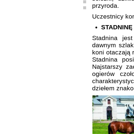
przyroda.
Uczestnicy kon
STADNINĘ
Stadnina je
dawnym szlaku
koni otaczają 
Stadnina pos
Najstarszy z
ogierów czo
charakterystyc
dziełem znako