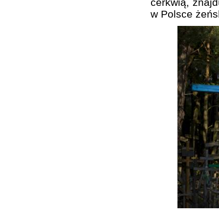
cerkwią, znajd
w Polsce żeńs