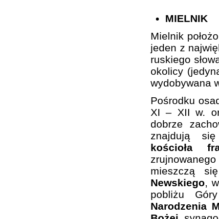
MIELNIK
Mielnik położ
jeden z najwi
ruskiego słowa
okolicy (jedy
wydobywana w 
Pośrodku osa
XI – XII w. 
dobrze zacho
znajdują si
kościoła f
zrujnowaneg
mieszczą si
Newskiego
, 
pobliżu Gó
Narodzenia M
Bożej
, synago