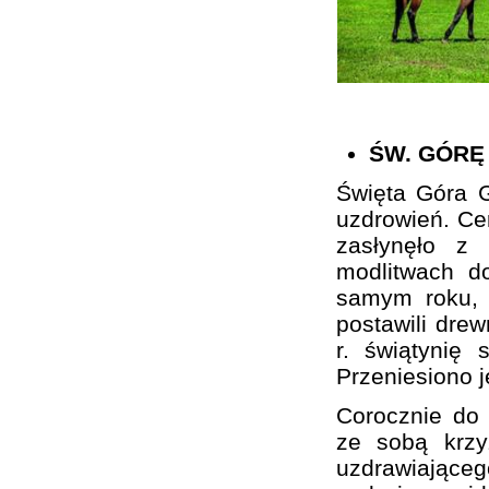
ŚW. GÓRĘ
Święta Góra G
uzdrowień. Cer
zasłynęło z
modlitwach d
samym roku, 
postawili drew
r. świątynię 
Przeniesiono 
Corocznie do 
ze sobą krzy
uzdrawiającego