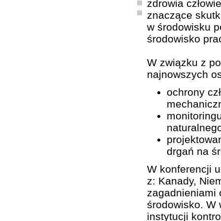
zdrowia człowie
znaczące skutk
w środowisku p
środowisko pra
W związku z po
najnowszych os
ochrony cz
mechanicz
monitoring
naturalnego
projektowan
drgań na ś
W konferencji u
z: Kanady, Niem
zagadnieniami o
środowisko. W w
instytucji kont