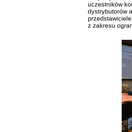
uczestników kon
dystrybutorów a
przedstawiciel
z zakresu ogran