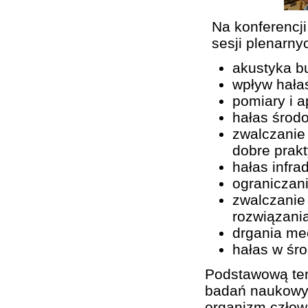
Na konferencj
sesji plenarny
akustyka b
wpływ hała
pomiary i a
hałas środ
zwalczanie
dobre prak
hałas infra
ograniczan
zwalczanie
rozwiązani
drgania me
hałas w śro
Podstawową tem
badań naukowyc
organizm człow