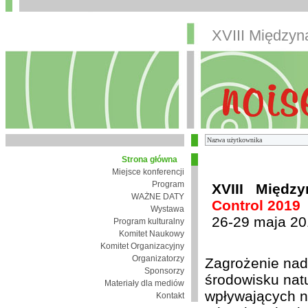
XVIII Między
Strona główna
Miejsce konferencji
Program
XVIII Międz
WAŻNE DATY
Control 2019
Wystawa
26-29 maja 20
Program kulturalny
Komitet Naukowy
Komitet Organizacyjny
Organizatorzy
Zagrożenie nad
Sponsorzy
środowisku nat
Materiały dla mediów
wpływających n
Kontakt