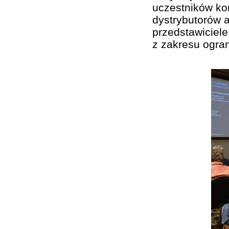
uczestników kon
dystrybutorów a
przedstawiciel
z zakresu ogran