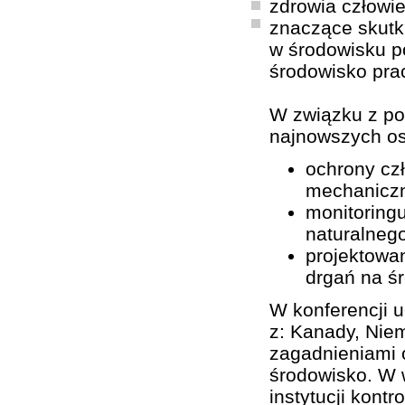
zdrowia człowie
znaczące skutk
w środowisku p
środowisko pra
W związku z po
najnowszych os
ochrony cz
mechanicz
monitoring
naturalnego
projektowan
drgań na ś
W konferencji u
z: Kanady, Niem
zagadnieniami o
środowisko. W w
instytucji kont