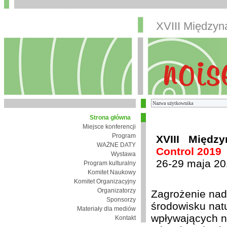
XVIII Między
Strona główna
Miejsce konferencji
Program
XVIII Międz
WAŻNE DATY
Control 2019
Wystawa
26-29 maja 20
Program kulturalny
Komitet Naukowy
Komitet Organizacyjny
Organizatorzy
Zagrożenie nad
Sponsorzy
środowisku nat
Materiały dla mediów
wpływających n
Kontakt