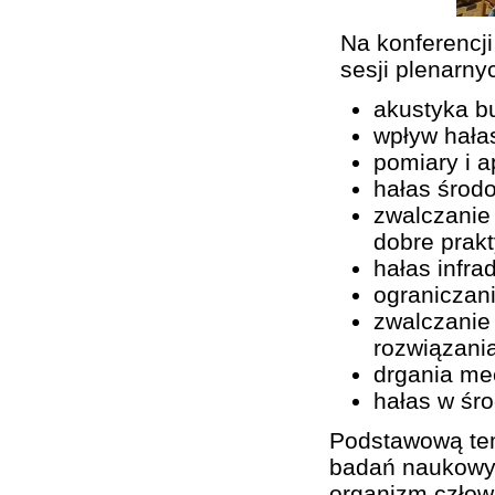
Na konferencj
sesji plenarny
akustyka b
wpływ hała
pomiary i a
hałas środ
zwalczanie
dobre prak
hałas infra
ograniczan
zwalczanie
rozwiązani
drgania me
hałas w śro
Podstawową tem
badań naukowyc
organizm człow