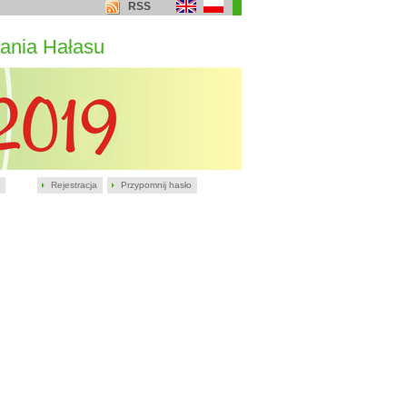
RSS
ania Hałasu
Rejestracja
Przypomnij hasło