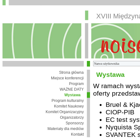
XVIII Między
Strona główna
Wystawa
Miejsce konferencji
Program
W ramach wysta
WAŻNE DATY
oferty przedsta
Wystawa
Program kulturalny
Bruel & Kja
Komitet Naukowy
CIOP-PIB
Komitet Organizacyjny
Organizatorzy
EC test sys
Sponsorzy
Nyquista Sp
Materiały dla mediów
SVANTEK sp
Kontakt